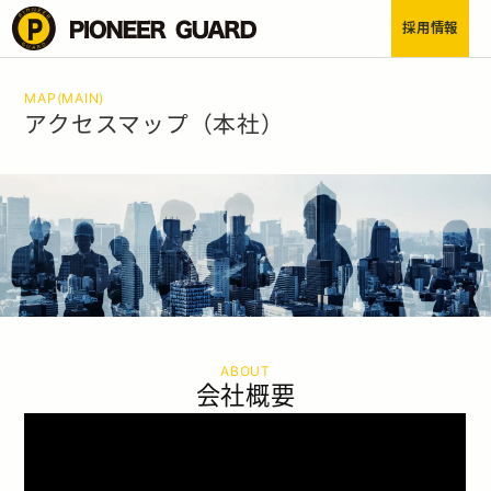
採用情報
HOME
MAP(MAIN)
アクセスマップ（本社）
トップ
BUSINESS
事業内容
COMPANY
企業情報
TRAINING
人事・育成
CONTACT
ABOUT
会社概要
お問い合わせ
採用応募はこちらから