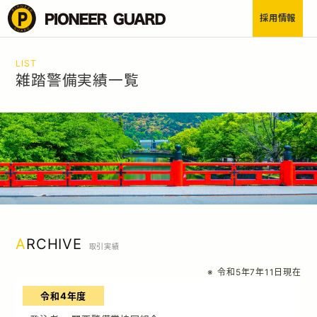
採用情報
HOME
LIST
雑踏警備実績一覧
トップ
BUSINESS
事業内容
COMPANY
企業情報
TRAINING
人事・育成
CONTACT
A
RCHIVE
取引実績
お問い合わせ
令和5年7年11日現在
令和4年度
採用応募はこちらから