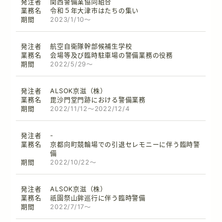
関西警備業協同組合
RECRUIT INFORMATION
令和５年大津市はたちの集い
2023/1/10～
航空自衛隊幹部候補生学校
会場等及び臨時駐車場の警備業務の役務
2022/5/29～
ALSOK京滋（株）
毘沙門堂門跡における警備業務
2022/11/12～2022/12/4
-
京都向町競輪場での引退セレモニーに伴う臨時警
備
2022/10/22～
ALSOK京滋（株）
祇園祭山鉾巡行に伴う臨時警備
2022/7/17～