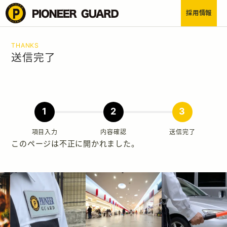
採用情報
HOME
THANKS
送信完了
トップ
BUSINESS
事業内容
COMPANY
1
2
3
企業情報
項目入力
内容確認
送信完了
TRAINING
このページは不正に開かれました。
人事・育成
CONTACT
お問い合わせ
採用応募はこちらから